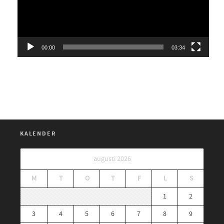
00:00
03:34
KALENDER
augusti 2026
M
T
O
T
F
L
S
1
2
3
4
5
6
7
8
9