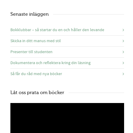
Senaste inläggen
Bokklubbar – så startar du en och håller den levande
Skicka in ditt manus med stil
Presenter till studenten
Dokumentera och reflektera kring din läsning
Så får du råd med nya böcker
Låt oss prata om böcker
Videospelare