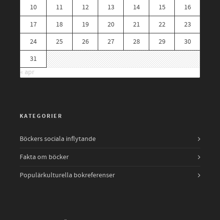
10
11
12
13
14
15
16
17
18
19
20
21
22
23
24
25
26
27
28
29
30
31
« apr
KATEGORIER
Böckers sociala inflytande
Fakta om böcker
Populärkulturella bokreferenser