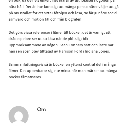
en bok, då de helt enkelt inte klarar av att fokusera ögonen på
nära håll. Det är inte konstigt att många pensionärer väljer att gå
på bio istället för att sitta i fåtöljen och läsa, de får ju både social
samvaro och motion till och från biografen.
Det görs vissa referenser i filmer till böcker, det är vanligt att
skådespelare ser ut att läsa när de plötsligt blir
uppmärksammade av någon. Sean Connery satt och läste när
han i en scen blev tilltalad av Harrison Ford i Indiana Jones.
Sammanfattningsvis så är böcker en ytterst central del i många
filmer. Det uppenbarar sig inte minst när man märker att många
böcker filmatiseras.
Om