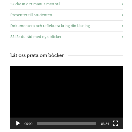
Skicka in ditt manus med stil
Presenter till studenten
Dokumentera och reflektera kring din läsning
Så får du råd med nya böcker
Låt oss prata om böcker
Videospelare
00:00
03:34