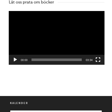
Låt oss prata om böcker
Videospelare
00:00
03:34
KALENDER