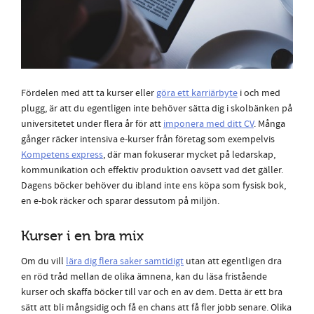
Fördelen med att ta kurser eller
göra ett karriärbyte
i och med
plugg, är att du egentligen inte behöver sätta dig i skolbänken på
universitetet under flera år för att
imponera med ditt CV
. Många
gånger räcker intensiva e-kurser från företag som exempelvis
Kompetens express
, där man fokuserar mycket på ledarskap,
kommunikation och effektiv produktion oavsett vad det gäller.
Dagens böcker behöver du ibland inte ens köpa som fysisk bok,
en e-bok räcker och sparar dessutom på miljön.
Kurser i en bra mix
Om du vill
lära dig flera saker samtidigt
utan att egentligen dra
en röd tråd mellan de olika ämnena, kan du läsa fristående
kurser och skaffa böcker till var och en av dem. Detta är ett bra
sätt att bli mångsidig och få en chans att få fler jobb senare. Olika