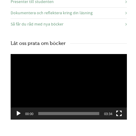
Presenter till studenten
Dokumentera och reflektera kring din läsning
Så får du råd med nya böcker
Låt oss prata om böcker
Videospelare
00:00
03:34