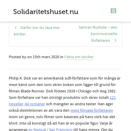
Solidaritetshuset.nu
Salman Rushdie – den
Därför bör du läsa mer
kontroversielle
böcker
författaren
Posted by
on
15th mars 2020
in
Fakta om böcker
Philip K. Dick var en amerikansk scifi-författare som för många är
mest känd som den som skrev boken som ligger till grund för
filmen Blade Runner. Dick föddes 1928 i Chicago och dog 1982.
Som författare var han otroligt produktiv och skrev totalt
121
noveller, 44 romaner
och mängder av andra texter. Han äger
också distinktionen av att vara den
mest filmade författaren
inom sin genre, tolv filmer som baserats på hans verk har det
blivit. Inte så konstigt då att han är en populär figur. Varje år
arrangeras
en festival i San Francisco
till hans minne. Om du