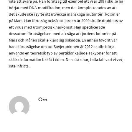
inte att svara på. Han förutsåg till exempel att vi år 1997 skulle ha
börjat med DNA-modifikation, men det kompletterades av att
det skulle ske i syfte att utveckla mänskliga mutanter i kolonier
på Mars. Han förutsåg också att jorden år 2000 skulle drabbats av
ett virus med utomjordisk härkomst. Han specificerade
dessutom förutsägelsen med att säga att jordens kolonier på
Mars och Månen skulle klara sig oskadda. En annan favorit var
hans förutsägelse om att Sovjetunionen år 2012 skulle börja
använda en teoretisk typ av partiklar kallade Takyoner för att
skicka information bakåt i tiden. Den sista har, i alla fall vad vi vet,
inte infriats.
Om