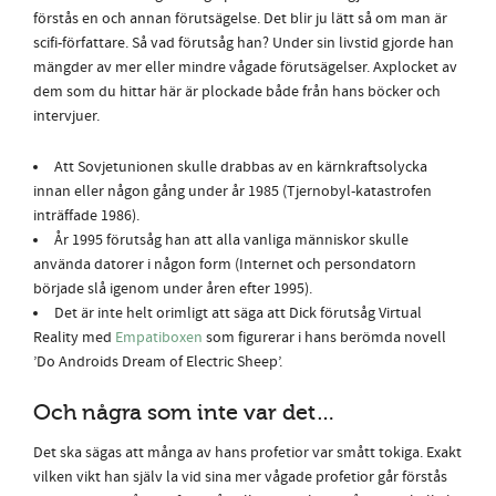
förstås en och annan förutsägelse. Det blir ju lätt så om man är
scifi-författare. Så vad förutsåg han? Under sin livstid gjorde han
mängder av mer eller mindre vågade förutsägelser. Axplocket av
dem som du hittar här är plockade både från hans böcker och
intervjuer.
Att Sovjetunionen skulle drabbas av en kärnkraftsolycka
innan eller någon gång under år 1985 (Tjernobyl-katastrofen
inträffade 1986).
År 1995 förutsåg han att alla vanliga människor skulle
använda datorer i någon form (Internet och persondatorn
började slå igenom under åren efter 1995).
Det är inte helt orimligt att säga att Dick förutsåg Virtual
Reality med
Empatiboxen
som figurerar i hans berömda novell
’Do Androids Dream of Electric Sheep’.
Och några som inte var det…
Det ska sägas att många av hans profetior var smått tokiga. Exakt
vilken vikt han själv la vid sina mer vågade profetior går förstås